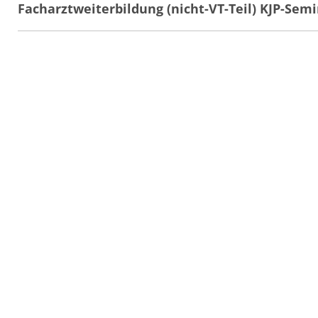
Facharztweiterbildung (nicht-VT-Teil) KJP-Semi
12.02.2026
Softskills
Seminar
Werte und Generationen im Wandel
16.02.2026
Medizin, Pflege & Gesundheit
Seminar
Verhaltenstherapeutische Verfahren: Operan
17.02.2026
Medizin, Pflege & Gesundheit
Seminar
Medizinische Grundlagen für Psychologinnen 
18.02.2026
- 20.02.2026
Medizin, Pflege & Gesundheit
Pfl
PART Deeskalation – Grundlagenkurs