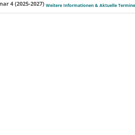
nar 4 (2025-2027)
Weitere Informationen & Aktuelle Termin
te Methoden
Weitere Informationen & Aktuelle Termin
und Psychologen
Weitere Informationen & Aktuelle Termin
ichtveranstaltung
Weitere Informationen & Aktuelle Termin