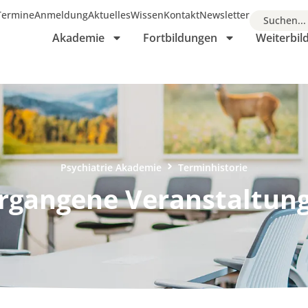
 Termine
Anmeldung
Aktuelles
Wissen
Kontakt
Newsletter
Suchen...
Akademie
Fortbildungen
Weiterbi
Psychiatrie Akademie
Terminhistorie
rgangene Veranstaltun