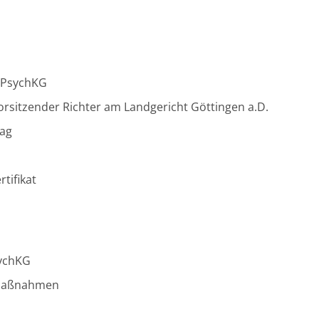
 NPsychKG
 Vorsitzender Richter am Landgericht Göttingen a.D.
tag
tifikat
sychKG
 Maßnahmen